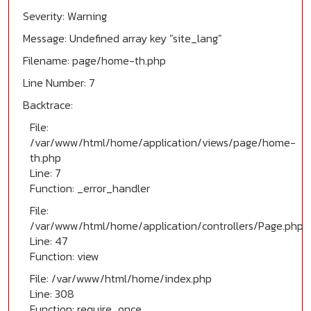
Severity: Warning
Message: Undefined array key "site_lang"
Filename: page/home-th.php
Line Number: 7
Backtrace:
File:
/var/www/html/home/application/views/page/home-
th.php
Line: 7
Function: _error_handler
File:
/var/www/html/home/application/controllers/Page.php
Line: 47
Function: view
File: /var/www/html/home/index.php
Line: 308
Function: require_once