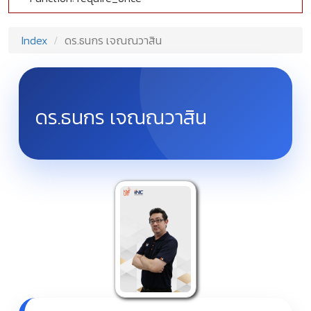
Index
ดร.ธนกร เจณณวาสิน
ดร.ธนกร เจณณวาสิน